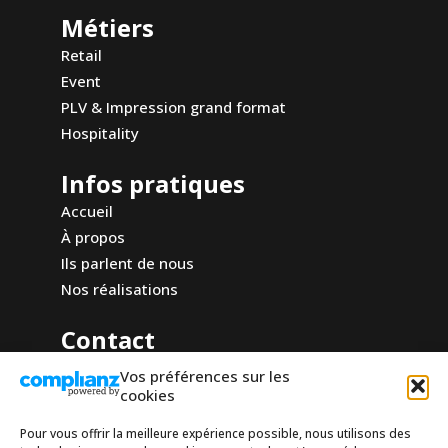
Métiers
Retail
Event
PLV & Impression grand format
Hospitality
Infos pratiques
Accueil
À propos
Ils parlent de nous
Nos réalisations
Contact
Comptoir Design Lab
Vos préférences sur les
10 rue du marché
cookies
92000 Nanterre
Pour vous offrir la meilleure expérience possible, nous utilisons des
contact@comptoirdesignlab.com